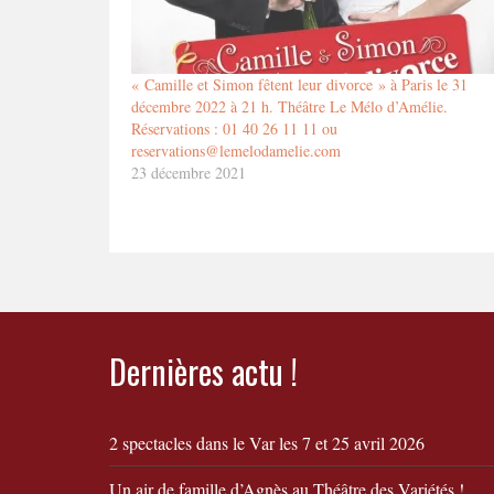
« Camille et Simon fêtent leur divorce » à Paris le 31
décembre 2022 à 21 h. Théâtre Le Mélo d’Amélie.
Réservations : 01 40 26 11 11 ou
reservations@lemelodamelie.com
23 décembre 2021
Dernières actu !
2 spectacles dans le Var les 7 et 25 avril 2026
Un air de famille d’Agnès au Théâtre des Variétés !