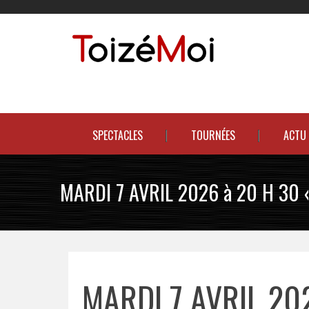
Skip
to
content
Le duo incontournable !
SPECTACLES
TOURNÉES
ACTU
MARDI 7 AVRIL 2026 à 20 H 30 
MARDI 7 AVRIL 20