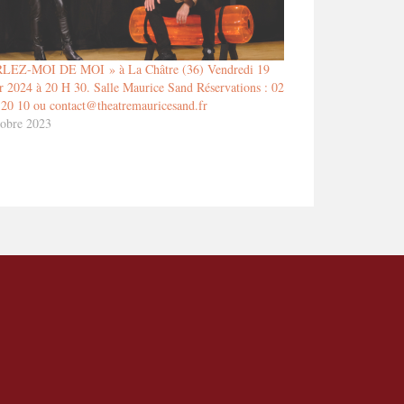
LEZ-MOI DE MOI » à La Châtre (36) Vendredi 19
er 2024 à 20 H 30. Salle Maurice Sand Réservations : 02
 20 10 ou contact@theatremauricesand.fr
tobre 2023