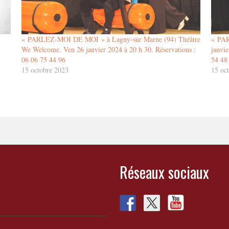
« PARLEZ-MOI DE MOI » à Lagny-sur Marne (94) Théâtre
« PAR
We Welcome. Ven 26 janvier 2024 à 20 h 30. Réservations :
janvi
06 06 75 44 96
54 48
15 octobre 2023
15 oc
Réseaux sociaux