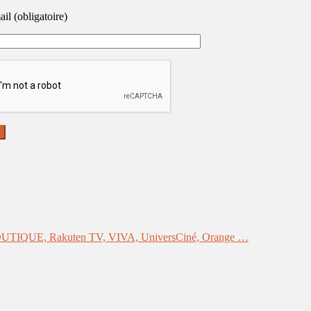
il (obligatoire)
 BOUTIQUE, Rakuten TV, VIVA, UniversCiné, Orange …