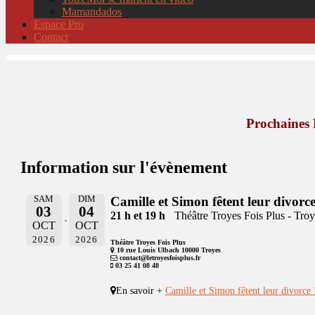
Mamandados
Espace Pro
Contact
Prochaines 
Information sur l'évènement
SAM
DIM
Camille et Simon fêtent leur divorc
03
04
21 h et 19 h
Théâtre Troyes Fois Plus - Troy
OCT
OCT
2026
2026
Théâtre Troyes Fois Plus
10 rue Louis Ulbach 10000 Troyes
contact@letroyesfoisplus.fr
03 25 41 08 48
En savoir +
Camille et Simon fêtent leur divorce 