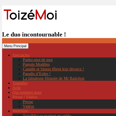
Le duo incontournable !
Menu Principal
Spectacles
Parlez-moi de moi
Parents Modèles
Camille et Simon fêtent leur divorce !
Paradis d’Enfer !
La fabuleuse Histoire de Mr Batichon
Tournées
Actu
Qui sommes nous
Presse / Vidéos
Presse
Vidéos
WebSérie
ToizéMoi se marient en vidéo