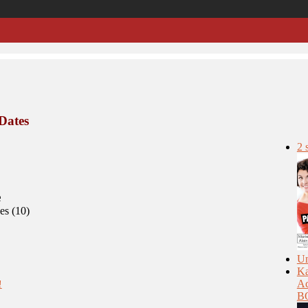
Dates
2 
e
es (10)
Un
Ka
Ac
!
BO