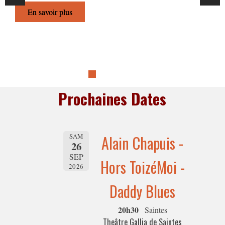
En savoir plus
Previous
Next
Prochaines Dates
SAM
Alain Chapuis -
26
SEP
Hors ToizéMoi -
2026
Daddy Blues
20h30
Saintes
Theâtre Gallia de Saintes