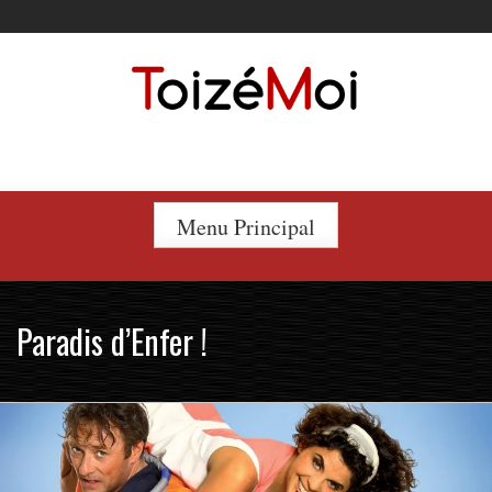
Skip
to
content
Le duo incontournable !
Menu Principal
Paradis d’Enfer !