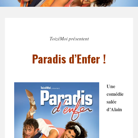
ToizéMoi présentent
Paradis d’Enfer !
Une
comédie
salée
d’Alain