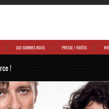
QUI SOMMES NOUS
PRESSE / VIDÉOS
WE
rce !