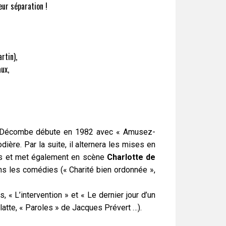
eur séparation !
rtin),
aux,
ues Décombe débute en 1982 avec « Amusez-
ère. Par la suite, il alternera les mises en
ès et met également en scène
Charlotte de
ns les comédies (« Charité bien ordonnée »,
, « L’intervention » et « Le dernier jour d’un
atte, « Paroles » de Jacques Prévert …).