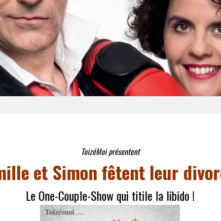
ToizéMoi présentent
ille et Simon fêtent leur divor
Le One-Couple-Show qui titile la libido !