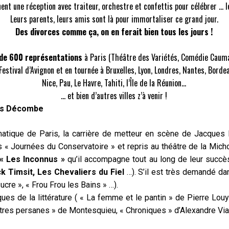
nnent une réception avec traiteur, orchestre et confettis pour célébrer … l
Leurs parents, leurs amis sont là pour immortaliser ce grand jour.
Des divorces comme ça, on en ferait bien tous les jours !
 de 600 représentations
à Paris (Théâtre des Variétés, Comédie Cauma
Festival d’Avignon et en tournée à Bruxelles, Lyon, Londres, Nantes, Borde
Nice, Pau, Le Havre, Tahiti, l’Île de la Réunion…
… et bien d’autres villes z’à venir !
es Décombe
amatique de Paris, la carrière de metteur en scène de Jacq
« Journées du Conservatoire » et repris au théâtre de la Michodi
« Les Inconnus »
qu’il accompagne tout au long de leur succ
k Timsit, Les Chevaliers du Fiel
…). S’il est très demandé da
ucre », « Frou Frou les Bains » …).
ues de la littérature ( « La femme et le pantin » de Pierre Louys
tres persanes » de Montesquieu, « Chroniques » d’Alexandre Vial