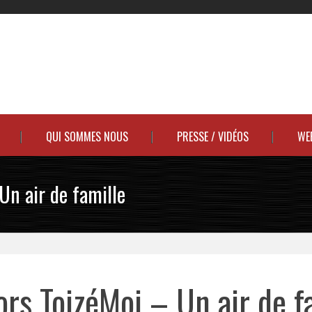
QUI SOMMES NOUS
PRESSE / VIDÉOS
WE
Un air de famille
rs ToizéMoi – Un air de f