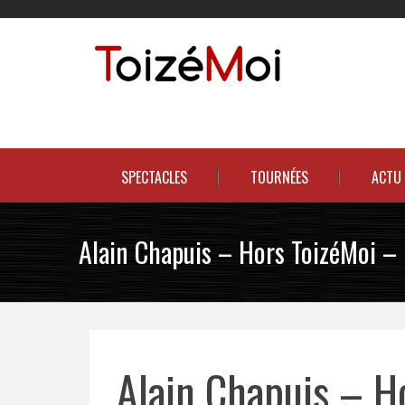
Skip
to
content
Le duo incontournable !
SPECTACLES
TOURNÉES
ACTU
Alain Chapuis – Hors ToizéMoi – 
Alain Chapuis – Ho