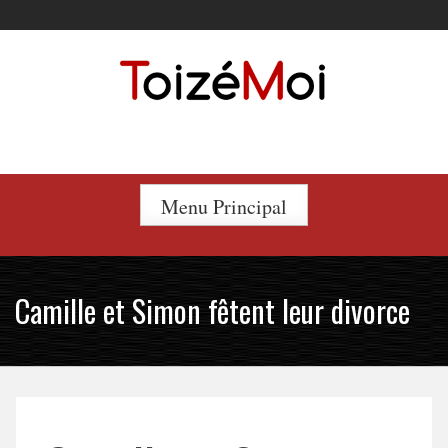
Skip
to
content
Le duo incontournable !
Menu Principal
Camille et Simon fêtent leur divorce