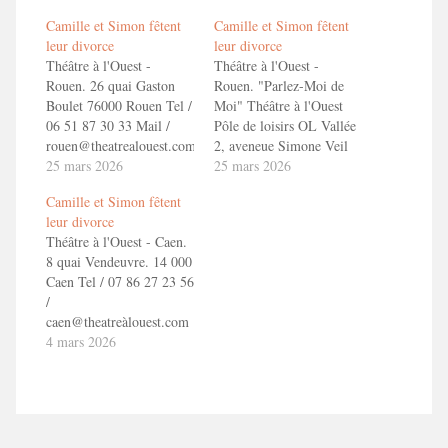
Camille et Simon fêtent
Camille et Simon fêtent
leur divorce
leur divorce
Théâtre à l'Ouest -
Théâtre à l'Ouest -
Rouen. 26 quai Gaston
Rouen. "Parlez-Moi de
Boulet 76000 Rouen Tel /
Moi" Théâtre à l'Ouest
06 51 87 30 33 Mail /
Pôle de loisirs OL Vallée
rouen@theatrealouest.com
2, aveneue Simone Veil
Reservation :
25 mars 2026
69150 Décines Charpieu
25 mars 2026
https://theatrealouest.com/caen/spectacle/reserver-
+33 4 72 73 49 71
Camille et Simon fêtent
places/toizemoi-camille-
lyon@theatrealouest.com
leur divorce
et-simon-fetent-leur-
En savoir + Camille et
Théâtre à l'Ouest - Caen.
divorce En savoir +
Simon fêtent leur divorce
8 quai Vendeuvre. 14 000
Camille et Simon fêtent
!
Caen Tel / 07 86 27 23 56
leur divorce !
/
caen@theatreàlouest.com
Reservation :
4 mars 2026
https://theatrealouest.com/caen/spectacle/reserver-
places/toizemoi-camille-
et-simon-fetent-leur-
divorce En savoir +
Camille et Simon fêtent