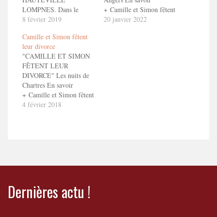
LOMPNES. Dans le
+ Camille et Simon fêtent
cadre du Festival de
8 février 2019
leur divorce !
20 janvier 2022
théâtre d'Hauteville-
Camille et Simon fêtent
Lompnes En savoir
leur divorce
+ Camille et Simon fêtent
"CAMILLE ET SIMON
leur divorce ! Bande
FÊTENT LEUR
Annonce ToizéMoi dans
DIVORCE" Les nuits de
"Camille et Simon fêtent
Chartres En savoir
leur divorce"
+ Camille et Simon fêtent
leur divorce ! Bande
4 février 2018
Annonce ToizéMoi dans
"Camille et Simon fêtent
leur divorce"
Dernières actu !