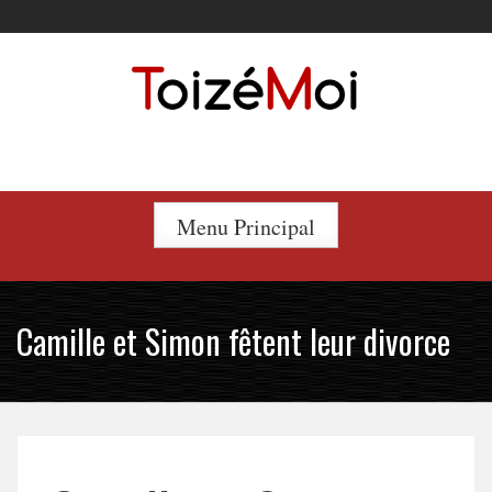
Skip
to
content
Le duo incontournable !
Menu Principal
Camille et Simon fêtent leur divorce