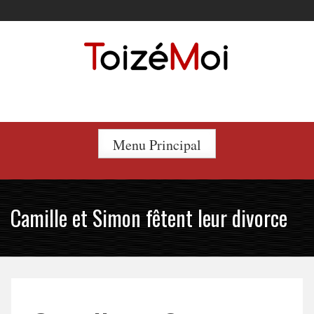
Skip
to
content
Le duo incontournable !
Menu Principal
Camille et Simon fêtent leur divorce