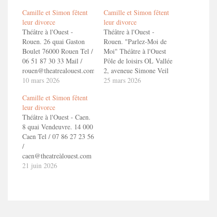
Camille et Simon fêtent
Camille et Simon fêtent
leur divorce
leur divorce
Théâtre à l'Ouest -
Théâtre à l'Ouest -
Rouen. 26 quai Gaston
Rouen. "Parlez-Moi de
Boulet 76000 Rouen Tel /
Moi" Théâtre à l'Ouest
06 51 87 30 33 Mail /
Pôle de loisirs OL Vallée
rouen@theatrealouest.com
2, aveneue Simone Veil
Reservation :
10 mars 2026
69150 Décines Charpieu
25 mars 2026
https://theatrealouest.com/caen/spectacle/reserver-
+33 4 72 73 49 71
Camille et Simon fêtent
places/toizemoi-camille-
lyon@theatrealouest.com
leur divorce
et-simon-fetent-leur-
En savoir + Camille et
Théâtre à l'Ouest - Caen.
divorce En savoir +
Simon fêtent leur divorce
8 quai Vendeuvre. 14 000
Camille et Simon fêtent
!
Caen Tel / 07 86 27 23 56
leur divorce !
/
caen@theatreàlouest.com
Reservation :
21 juin 2026
https://theatrealouest.com/caen/spectacle/reserver-
places/toizemoi-camille-
et-simon-fetent-leur-
divorce En savoir +
Camille et Simon fêtent