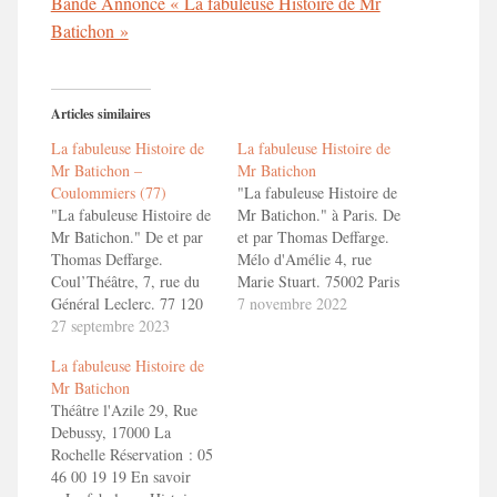
Bande Annonce « La fabuleuse Histoire de Mr
Batichon »
Articles similaires
La fabuleuse Histoire de
La fabuleuse Histoire de
Mr Batichon –
Mr Batichon
Coulommiers (77)
"La fabuleuse Histoire de
"La fabuleuse Histoire de
Mr Batichon." à Paris. De
Mr Batichon." De et par
et par Thomas Deffarge.
Thomas Deffarge.
Mélo d'Amélie 4, rue
Coul’Théâtre, 7, rue du
Marie Stuart. 75002 Paris
Général Leclerc. 77 120
Les dimanches 13 et 27
7 novembre 2022
Coulommiers/
27 septembre 2023
novembre 2022 à 16 h.
Réservations : 01 75 99
Réservations : 01 40 26
La fabuleuse Histoire de
69 18 ou
11 11 ou
Mr Batichon
https://www.coultheatre.fr
reservations@lemelodamelie.com
Théâtre l'Azile 29, Rue
Debussy, 17000 La
Rochelle Réservation : 05
46 00 19 19 En savoir