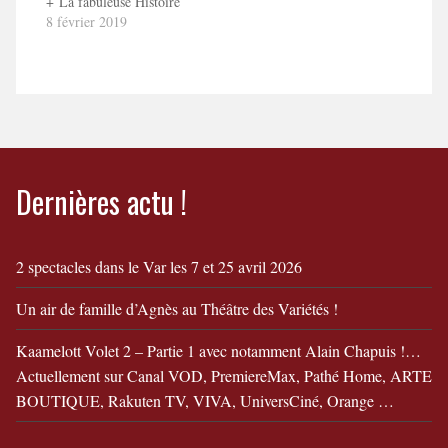
+ La fabuleuse Histoire
de Mr Batichon Bande
8 février 2019
Annonce "La fabuleuse
Histoire de Mr Batichon"
Dernières actu !
2 spectacles dans le Var les 7 et 25 avril 2026
Un air de famille d’Agnès au Théâtre des Variétés !
Kaamelott Volet 2 – Partie 1 avec notamment Alain Chapuis !…
Actuellement sur Canal VOD, PremiereMax, Pathé Home, ARTE
BOUTIQUE, Rakuten TV, VIVA, UniversCiné, Orange …