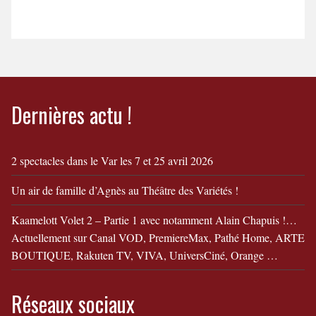
En savoir + La fabuleuse
Histoire de Mr Batichon
Bande Annonce "La
fabuleuse Histoire de Mr
Batichon"
Dernières actu !
2 spectacles dans le Var les 7 et 25 avril 2026
Un air de famille d’Agnès au Théâtre des Variétés !
Kaamelott Volet 2 – Partie 1 avec notamment Alain Chapuis !…
Actuellement sur Canal VOD, PremiereMax, Pathé Home, ARTE
BOUTIQUE, Rakuten TV, VIVA, UniversCiné, Orange …
Réseaux sociaux