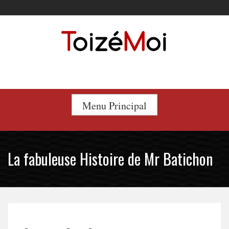
Skip
to
content
Le duo incontournable !
Menu Principal
La fabuleuse Histoire de Mr Batichon