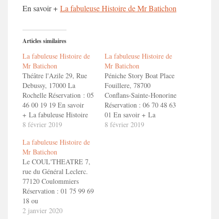
En savoir +
La fabuleuse Histoire de Mr Batichon
Articles similaires
La fabuleuse Histoire de
La fabuleuse Histoire de
Mr Batichon
Mr Batichon
Théâtre l'Azile 29, Rue
Péniche Story Boat Place
Debussy, 17000 La
Fouillere, 78700
Rochelle Réservation : 05
Conflans-Sainte-Honorine
46 00 19 19 En savoir
Réservation : 06 70 48 63
+ La fabuleuse Histoire
01 En savoir + La
de Mr Batichon Bande
8 février 2019
fabuleuse Histoire de Mr
8 février 2019
Annonce "La fabuleuse
Batichon Bande Annonce
La fabuleuse Histoire de
Histoire de Mr Batichon"
"La fabuleuse Histoire de
Mr Batichon
Mr Batichon"
Le COUL'THEATRE 7,
rue du Général Leclerc.
77120 Coulommiers
Réservation : 01 75 99 69
18 ou
reservation@coultheatre.fr
2 janvier 2020