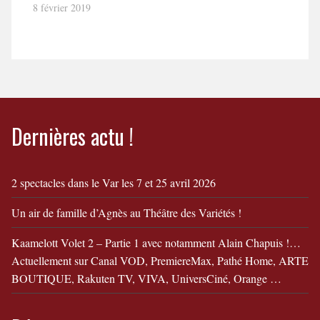
de Mr Batichon Bande
8 février 2019
Annonce "La fabuleuse
Histoire de Mr Batichon"
Dernières actu !
2 spectacles dans le Var les 7 et 25 avril 2026
Un air de famille d’Agnès au Théâtre des Variétés !
Kaamelott Volet 2 – Partie 1 avec notamment Alain Chapuis !…
Actuellement sur Canal VOD, PremiereMax, Pathé Home, ARTE
BOUTIQUE, Rakuten TV, VIVA, UniversCiné, Orange …