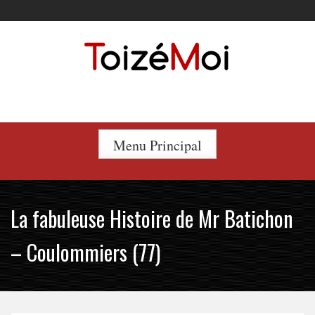
Skip
to
content
Le duo incontournable !
Menu Principal
La fabuleuse Histoire de Mr Batichon
– Coulommiers (77)