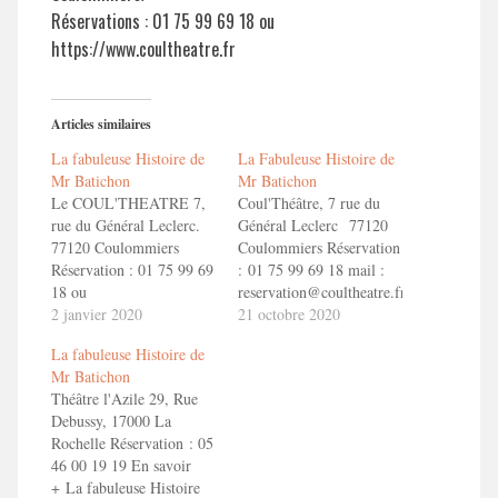
Réservations : 01 75 99 69 18 ou
https://www.coultheatre.fr
Articles similaires
La fabuleuse Histoire de
La Fabuleuse Histoire de
Mr Batichon
Mr Batichon
Le COUL'THEATRE 7,
Coul'Théâtre, 7 rue du
rue du Général Leclerc.
Général Leclerc 77120
77120 Coulommiers
Coulommiers Réservation
Réservation : 01 75 99 69
: 01 75 99 69 18 mail :
18 ou
reservation@coultheatre.fr
reservation@coultheatre.fr
2 janvier 2020
https://www.coultheatre.fr
21 octobre 2020
En savoir + La fabuleuse
En savoir + La fabuleuse
La fabuleuse Histoire de
Histoire de Mr Batichon
Histoire de Mr Batichon
Mr Batichon
Bande Annonce "La
Bande Annonce « La
Théâtre l'Azile 29, Rue
fabuleuse Histoire de Mr
fabuleuse Histoire de Mr
Debussy, 17000 La
Batichon"
Batichon »
Rochelle Réservation : 05
46 00 19 19 En savoir
+ La fabuleuse Histoire