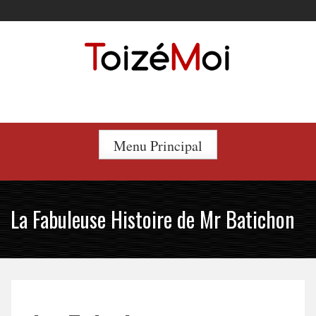
Skip
to
content
Le duo incontournable !
Menu Principal
La Fabuleuse Histoire de Mr Batichon