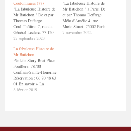
Coulommiers (77)
"La fabuleuse Histoire de
"La fabuleuse Histoire de
Mr Batichon." à Paris. De
Mr Batichon." De et par
et par Thomas Deffarge.
Thomas Deffarge.
Mélo d'Amélie 4, rue
Coul’Théâtre, 7, rue du
Marie Stuart. 75002 Paris
Général Leclerc. 77 120
Les dimanches 13 et 27
7 novembre 2022
Coulommiers/
27 septembre 2023
novembre 2022 à 16 h.
Réservations : 01 75 99
Réservations : 01 40 26
La fabuleuse Histoire de
69 18 ou
11 11 ou
Mr Batichon
https://www.coultheatre.fr
reservations@lemelodamelie.com
Péniche Story Boat Place
Fouillere, 78700
Conflans-Sainte-Honorine
Réservation : 06 70 48 63
01 En savoir + La
fabuleuse Histoire de Mr
8 février 2019
Batichon Bande Annonce
"La fabuleuse Histoire de
Mr Batichon"