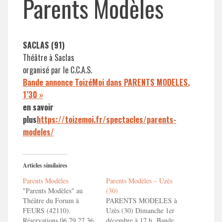
Parents Modèles
SACLAS (91)
Théâtre à Saclas
organisé par le C.C.A.S.
Bande annonce ToizéMoi dans PARENTS MODELES.
1’30 »
en savoir
plus
https://toizemoi.fr/spectacles/parents-
modeles/
Articles similaires
Parents Modèles
Parents Modèles – Uzès
"Parents Modèles" au
(30)
Théâtre du Forum à
PARENTS MODELES à
FEURS (42110).
Uzès (30) Dimanche 1er
Réservations 06 79 27 36
décembre à 17 h Bande