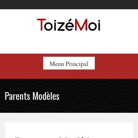
Skip
to
content
Le duo incontournable !
Menu Principal
Parents Modèles