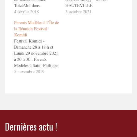
ToizéMoi dans
HAUTEVILLE
PARENTS MODELES.
4 février 2018
LOMPNES. Dans le
3 octobre 2021
1'30" en savoir
cadre du Festival de
Parents Modèles à l’Île de
plushttp://toizemoi.fr/spectacles/parents-
théâtre d'Hauteville-
la Réunion Festival
modeles/
Lompnes Bande
Komidi
annonce ToizéMoi dans
Festival Komidi -
PARENTS MODELES.
Dimanche 28 à 18 h et
1'30" en savoir
Lundi 29 novembre 2021
plushttp://toizemoi.fr/spectacles/parents-
à 20 h 30 : Parents
modeles/
Modèles à Saint-Philippe,
Théâtre Madoré -
5 novembre 2019
Mercredi 1er et jeudi 2
décembre 2021 : Parents
Modèles à Saint Paul,
Lespas Culturel Leconte
de Lisle Bande annonce
ToizéMoi dans
PARENTS MODELES.
1'30"…
Dernières actu !