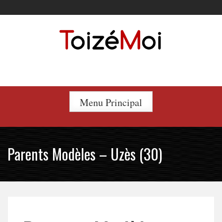
Skip
to
content
Le duo incontournable !
Menu Principal
Parents Modèles – Uzès (30)