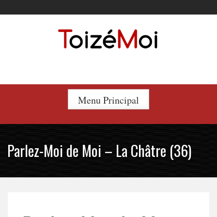
Skip
to
content
Le duo incontournable !
Menu Principal
Parlez-Moi de Moi – La Châtre (36)