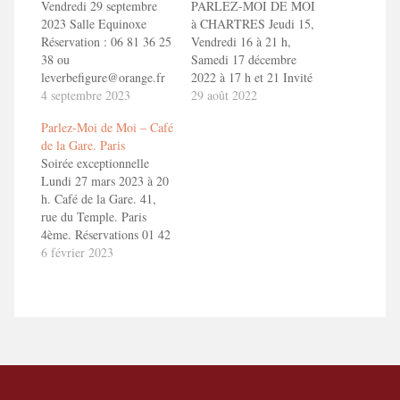
Vendredi 29 septembre
PARLEZ-MOI DE MOI
2023 Salle Equinoxe
à CHARTRES Jeudi 15,
Réservation : 06 81 36 25
Vendredi 16 à 21 h,
38 ou
Samedi 17 décembre
leverbefigure@orange.fr
2022 à 17 h et 21 Invité
En savoir plus : Parlez-
4 septembre 2023
par le Théâtre du Portail
29 août 2022
Moi de Moi
Sud, le spectacle aura lieu
Parlez-Moi de Moi – Café
SALLE OFF 2 10,
de la Gare. Paris
avenue Jehan de Beauce.
Soirée exceptionnelle
28000 Chartres
Lundi 27 mars 2023 à 20
Réservation :
h. Café de la Gare. 41,
www.theatreportailsud.com
rue du Temple. Paris
Tel : 02 37 36…
4ème. Réservations 01 42
78 52 51 ou
6 février 2023
https://cdlg.org/resa_2/fr/36-
toizemoi ! En savoir plus
: Parlez-Moi de Moi