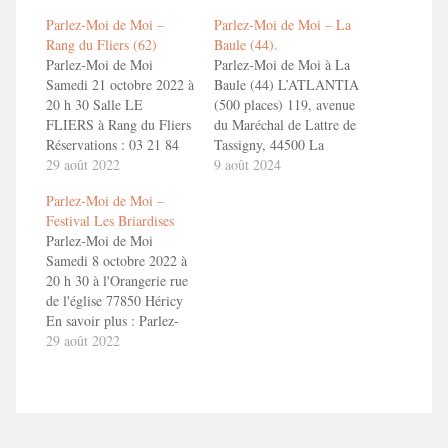
Parlez-Moi de Moi –
Parlez-Moi de Moi – La
Rang du Fliers (62)
Baule (44).
Parlez-Moi de Moi
Parlez-Moi de Moi à La
Samedi 21 octobre 2022 à
Baule (44) L’ATLANTIA
20 h 30 Salle LE
(500 places) 119, avenue
FLIERS à Rang du Fliers
du Maréchal de Lattre de
Réservations : 03 21 84
Tassigny, 44500 La
27 15 En savoir plus :
29 août 2022
Baule-Escoublac En
9 août 2024
Parlez-Moi de Moi
savoir plus : Parlez-Moi
Parlez-Moi de Moi –
de Moi
Festival Les Briardises
Parlez-Moi de Moi
Samedi 8 octobre 2022 à
20 h 30 à l'Orangerie rue
de l'église 77850 Héricy
En savoir plus : Parlez-
Moi de Moi Réservations
29 août 2022
: http://www.gah-
briardises.com/briardises
06 64 65 01 49 du lundi
au samedi de 9h à 19h