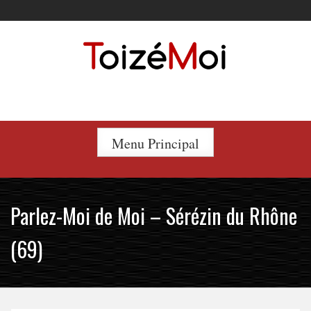
Skip
to
content
Le duo incontournable !
Menu Principal
Parlez-Moi de Moi – Sérézin du Rhône
(69)