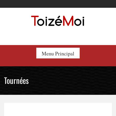
Skip
to
content
Le duo incontournable !
Menu Principal
Tournées