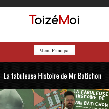
Skip
to
content
Le duo incontournable !
Menu Principal
La fabuleuse Histoire de Mr Batichon