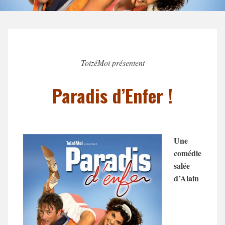
ToizéMoi présentent
Paradis d’Enfer !
Une
comédie
salée
d’Alain