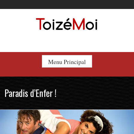
Skip
to
content
Le duo incontournable !
Menu Principal
Paradis d’Enfer !