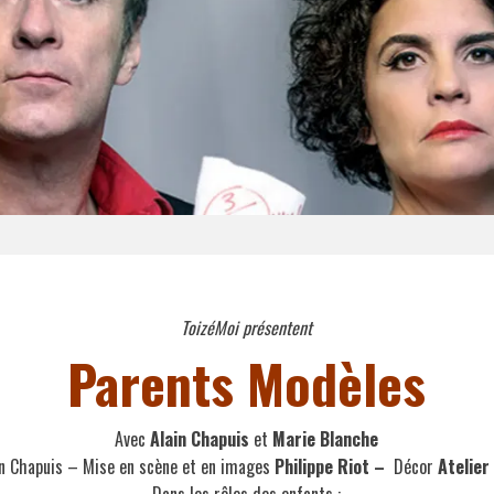
ToizéMoi présentent
Parents Modèles
Avec
Alain Chapuis
et
Marie Blanche
in Chapuis – Mise en scène et en images
Philippe Riot –
Décor
Atelier
Dans les rôles des enfants :