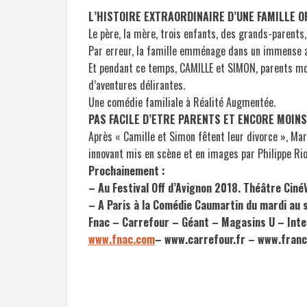
L’HISTOIRE EXTRAORDINAIRE D’UNE FAMILLE O
Le père, la mère, trois enfants, des grands-parents
Par erreur, la famille emménage dans un immense app
Et pendant ce temps, CAMILLE et SIMON, parents modèl
d’aventures délirantes.
Une comédie familiale à Réalité Augmentée.
PAS FACILE D’ETRE PARENTS ET ENCORE MOINS
Après « Camille et Simon fêtent leur divorce », Mar
innovant mis en scène et en images par Philippe Rio
Prochainement :
– Au Festival Off d’Avignon 2018. Théâtre Cin
– A Paris à la Comédie Caumartin du mardi au 
Fnac – Carrefour – Géant – Magasins U – Int
www.fnac.com
–
www.carrefour.fr – www.franc