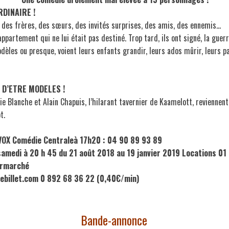
RDINAIRE !
, des frères, des sœurs, des invités surprises, des amis, des ennemis…
artement qui ne lui était pas destiné. Trop tard, ils ont signé, la guerr
es ou presque, voient leurs enfants grandir, leurs ados mûrir, leurs pare
 D’ETRE MODELES !
ie Blanche et Alain Chapuis, l’hilarant tavernier de Kaamelott, revienne
t.
éVOX Comédie Centrale
à 17h20 : 04 90 89 93 89
samedi à 20 h 45 du 21
août 2018 au 19 janvier 2019
Locations 01
ermarché
ebillet.com
0 892 68 36 22 (0,40€/min)
Bande-annonce