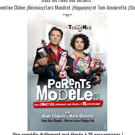
mentine Chène
(Bérénice)
Lors Mandret
(Hippolyte)
et Tom Amourette
(St
Une comédie drôlement
mal élevée à 15 personnages !