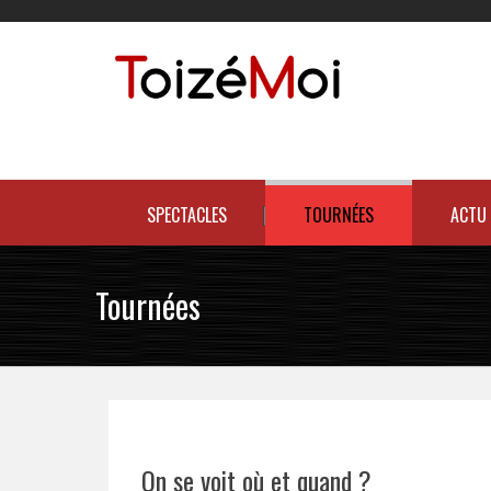
Skip
to
content
Le duo incontournable !
SPECTACLES
TOURNÉES
ACTU
Tournées
On se voit où et quand ?