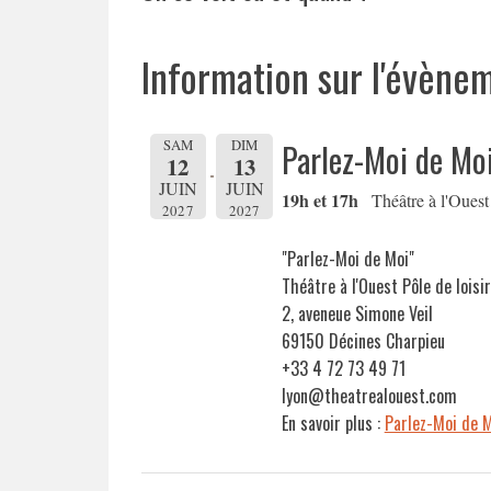
Information sur l'évène
SAM
DIM
Parlez-Moi de Mo
12
13
JUIN
JUIN
19h et 17h
Théâtre à l'Ouest
2027
2027
"Parlez-Moi de Moi"
Théâtre à l'Ouest Pôle de loisir
2, aveneue Simone Veil
69150 Décines Charpieu
+33 4 72 73 49 71
lyon@theatrealouest.com
En savoir plus :
Parlez-Moi de 