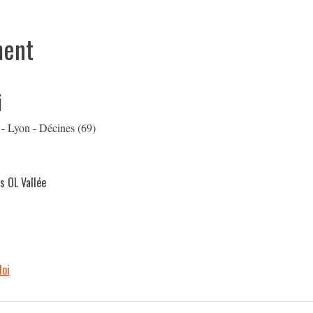
ment
i
 - Lyon - Décines (69)
s OL Vallée
Moi