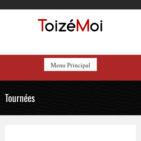
Skip
to
content
Le duo incontournable !
Menu Principal
Tournées