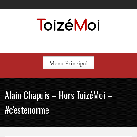
Skip
to
content
Le duo incontournable !
Menu Principal
Alain Chapuis – Hors ToizéMoi –
#c’estenorme