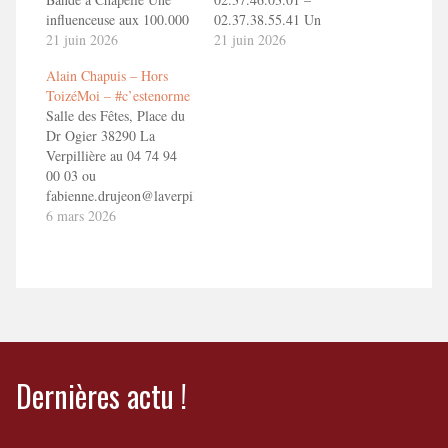
influenceuse aux 100.000
02.37.38.55.41 Un
followers prise à son
21 juin 2026
spectacle de la Bande à
21 juin 2026
propre piège de l’hyper-
Chapelle Une
Alain Chapuis – Hors
communication !! Pas
influenceuse aux 100.000
ToizéMoi – #c’estenorme
facile de vivre cachée
followers prise à son
Salle des Fêtes, Place du
quand on est vedette des
propre piège de l’hyper-
Dr Ogier 38290 La
réseaux sociaux ! Floriane
communication !! Pas
Verpillière au 04 74 94
va en faire les frais ! Mais
facile de vivre cachée
00 03 ou
heureusement (ou…
quand on est vedette des
fabienne.drujeon@laverpilliere.fr
réseaux sociaux ! Floriane
Un spectacle de la Bande
6 mars 2026
va en…
à Chapelle Une
influenceuse aux 100.000
followers prise à son
propre piège de l’hyper-
communication !! Pas
facile de vivre cachée
quand on est vedette des
réseaux sociaux…
Dernières actu !