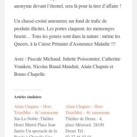
anonyme devant l’éternel, sera là pour la tirer d’affaire !
Un chassé-croisé amoureux sur fond de trafic de
produits illicites. Les portes claquent, les mensonges
fusent… Tous les genres sont dans la nature : même les
Queers, à la Caisse Primaire d’Assurance Maladie !!!
Avec : Pascale Michaud, Juliette Poissonnier, Catherine
Vranken, Nicolas Biaud-Mauduit, Alain Chapuis et
Bruno Chapelle.
Articles similaires
Alain Chapuis – Hors
Alain Chapuis – Hors
ToizéMoi – #c’estenorme
ToizéMoi – #c’estenorme
Sin-Le-Noble :Théâtre
Théâtre de Dreux : 4,
Henri Martel Place Jean
place Mésirard. 28100
Jaurès Un spectacle de la
Dreux Tél :
Bande à Chapelle Une
02.37.46.03.01 –