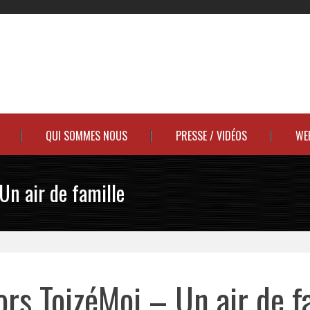
QUI SOMMES NOUS
PRESSE / VIDÉOS
WE
Un air de famille
rs ToizéMoi – Un air de f