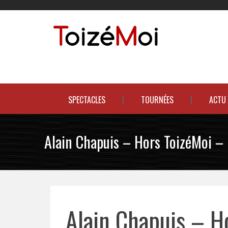
Skip
to
content
Le duo incontournable !
SPECTACLES
TOURNÉES
ACTU
Alain Chapuis – Hors ToizéMoi – 
Alain Chapuis – Ho