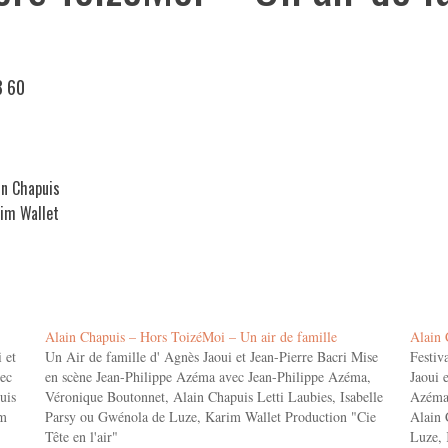
8 60
in Chapuis
rim Wallet
Alain Chapuis – Hors ToizéMoi – Un air de famille
Alain 
 et
Un Air de famille d' Agnès Jaoui et Jean-Pierre Bacri Mise
Festiv
ec
en scène Jean-Philippe Azéma avec Jean-Philippe Azéma,
Jaoui 
uis
Véronique Boutonnet, Alain Chapuis Letti Laubies, Isabelle
Azéma 
im
Parsy ou Gwénola de Luze, Karim Wallet Production "Cie
Alain 
Tête en l'air"
Luze, 