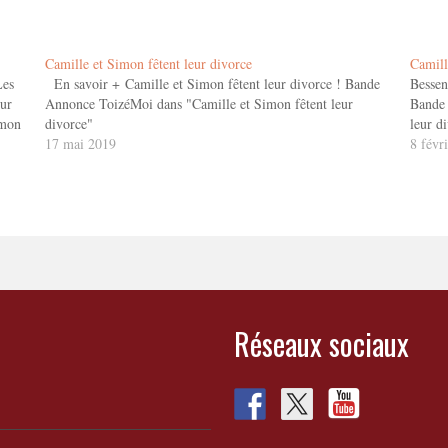
Camille et Simon fêtent leur divorce
Camill
es
En savoir + Camille et Simon fêtent leur divorce ! Bande
Bessen
eur
Annonce ToizéMoi dans "Camille et Simon fêtent leur
Bande 
imon
divorce"
leur d
17 mai 2019
8 févr
Réseaux sociaux