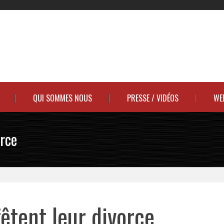
QUI SOMMES NOUS
PRESSE / VIDÉOS
WE
orce
êtent leur divorce