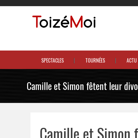
Skip
to
content
Le duo incontournable !
SPECTACLES
TOURNÉES
ACTU
Camille et Simon fêtent leur div
Camille et Simon f