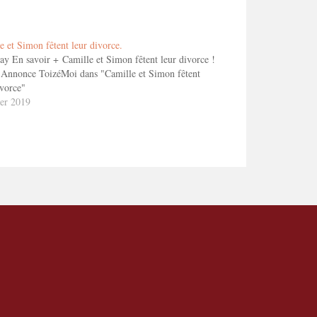
e et Simon fêtent leur divorce.
ay En savoir + Camille et Simon fêtent leur divorce !
Annonce ToizéMoi dans "Camille et Simon fêtent
ivorce"
ier 2019