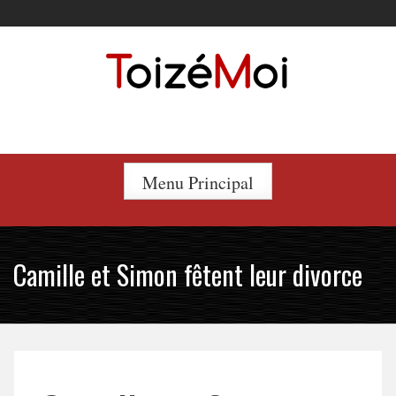
Skip
to
content
Le duo incontournable !
Menu Principal
Camille et Simon fêtent leur divorce