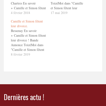
Chartres En savoir
ToizéMoi dans "Camille
+ Camille et Simon fêtent
et Simon fêtent leur
leur divorce ! Bande
4 février 2018
divorce"
17 mai 2019
Annonce ToizéMoi dans
Camille et Simon fêtent
"Camille et Simon fêtent
leur divorce.
leur divorce"
Bessenay En savoir
+ Camille et Simon fêtent
leur divorce ! Bande
Annonce ToizéMoi dans
"Camille et Simon fêtent
leur divorce"
8 février 2019
Dernières actu !