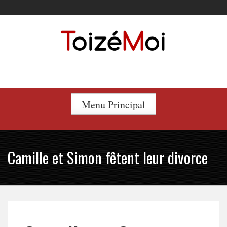
Skip
to
content
Le duo incontournable !
Menu Principal
Camille et Simon fêtent leur divorce