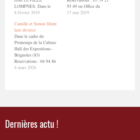
LOMPNES. Dans le
93 49 ou Office du
cadre du Festival de
8 février 2019
Tourisme d'Orthez :
17 mai 2019
théâtre d'Hauteville-
https://www.coeurdebearn.com/sortir/eve
Camille et Simon fêtent
Lompnes En savoir
camille-et-simon-fetent-
leur divorce
+ Camille et Simon fêtent
leur-divorce-orthez.html
Dans le cadre du
leur divorce ! Bande
En savoir + Camille et
Printemps de la Culture
Annonce ToizéMoi dans
Simon fêtent leur divorce
Hall des Expositions -
"Camille et Simon fêtent
! Bande Annonce
Brignoles (83)
leur divorce"
ToizéMoi dans "Camille
Reservations : 04 94 86
et Simon fêtent leur
22 41 /
4 mars 2026
divorce"
Reservations@brignoles.fr
En savoir + Camille et
Simon fêtent leur divorce
!
Dernières actu !