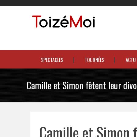
Skip
to
content
Le duo incontournable !
SPECTACLES
TOURNÉES
ACTU
Camille et Simon fêtent leur div
Camille et Simon f