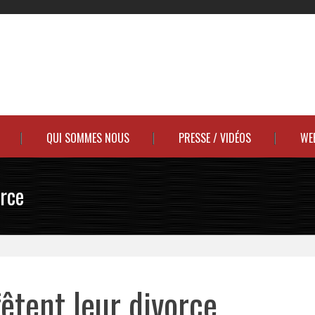
QUI SOMMES NOUS
PRESSE / VIDÉOS
WE
orce
êtent leur divorce