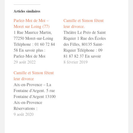
Articles similaires
Parlez-Moi de Moi –
Camille et Simon fêtent
Moret sur Loing (77)
leur divorce.
1 Rue Maurice Martin,
Théâtre Le Préo de Saint
77250 Moret-sur-Loing
Riquier 1 Rue des Écoles
Téléphone : 01 60 72 84
des Filles, 80135 Saint-
58 En savoir plus :
Riquier Téléphone : 09
Parlez-Moi de Moi
81 87 82 37 En savoir
29 août 2022
+ Camille et Simon fêtent
8 février 2019
leur divorce ! Bande
Camille et Simon fêtent
Annonce ToizéMoi dans
leur divorce
"Camille et Simon fêtent
Aix-en-Provence – La
leur divorce"
Fontaine d’Argent. 5 rue
Fontaine d’Argent 13100
Aix-en-Provence
Réservations :
04.42.38.43.80
9 août 2020
https://www.lafontainedargent.com/billetterie-
du-theatre CAMILLE ET
SIMON FETENT LEUR