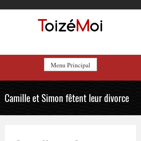
Skip
to
content
Le duo incontournable !
Menu Principal
Camille et Simon fêtent leur divorce