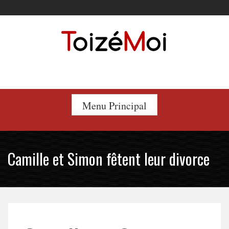
Skip
to
content
Le duo incontournable !
Menu Principal
Camille et Simon fêtent leur divorce