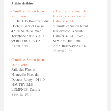
Articles similaires
Camille et Simon fêtent
« Camille et Simon fêtent
leur divorce
leur divorce » à Saint-
LE KFT 15 Boulevard du
Galmier au KFT.
Docteur Gabriel Cousin,
"Camille et Simon fêtent
42330 Saint-Galmier
leur divorce" à Saint-
Téléphone : 06 03 03 71
Galmier au KFT. Ven 6,
99 REPORTE A LA
Sam 7 et Dim 8 mai
SAISON PROCHAINE !
2 août 2019
2022. Réservations : 06
CAMILLE ET SIMON
03 03 71 99 ou
28 avril 2022
FETENT LEUR
https://www.le-kft.com
Camille et Simon fêtent
DIVORCEEn savoir
leur divorce.
+ Camille et Simon fêtent
Salle des Fêtes de
leur divorce !
Hauteville Place du
Docteur Rougy - 01110
HAUTEVILLE
LOMPNES. Dans le
cadre du Festival de
8 février 2019
théâtre d'Hauteville-
Lompnes En savoir
+ Camille et Simon fêtent