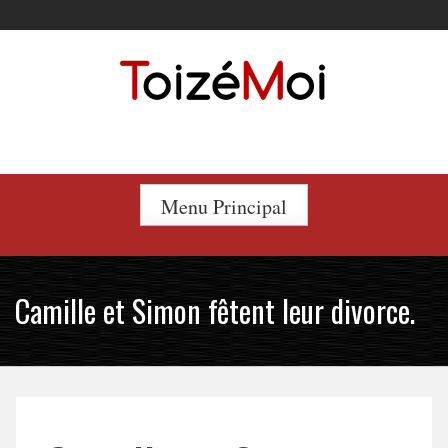
Skip
to
content
Le duo incontournable !
Menu Principal
Camille et Simon fêtent leur divorce.