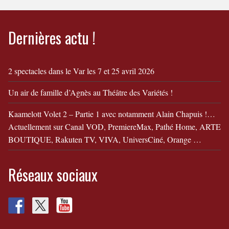
! Bande Annonce
ToizéMoi dans "Camille
et Simon fêtent leur
Dernières actu !
divorce"
2 spectacles dans le Var les 7 et 25 avril 2026
Un air de famille d’Agnès au Théâtre des Variétés !
Kaamelott Volet 2 – Partie 1 avec notamment Alain Chapuis !…
Actuellement sur Canal VOD, PremiereMax, Pathé Home, ARTE
BOUTIQUE, Rakuten TV, VIVA, UniversCiné, Orange …
Réseaux sociaux