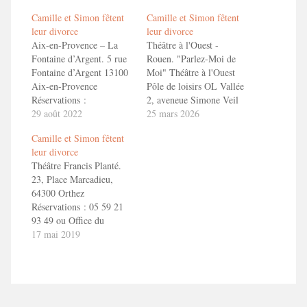
Camille et Simon fêtent
Camille et Simon fêtent
leur divorce
leur divorce
Aix-en-Provence – La
Théâtre à l'Ouest -
Fontaine d’Argent. 5 rue
Rouen. "Parlez-Moi de
Fontaine d’Argent 13100
Moi" Théâtre à l'Ouest
Aix-en-Provence
Pôle de loisirs OL Vallée
Réservations :
2, aveneue Simone Veil
04.42.38.43.80
29 août 2022
69150 Décines Charpieu
25 mars 2026
https://www.lafontainedargent.com/billetterie-
+33 4 72 73 49 71
Camille et Simon fêtent
du-theatre CAMILLE ET
lyon@theatrealouest.com
leur divorce
SIMON FETENT LEUR
En savoir + Camille et
Théâtre Francis Planté.
DIVORCEEn savoir
Simon fêtent leur divorce
23, Place Marcadieu,
+ Camille et Simon fêtent
!
64300 Orthez
leur divorce !
Réservations : 05 59 21
93 49 ou Office du
Tourisme d'Orthez :
17 mai 2019
https://www.coeurdebearn.com/sortir/evenement/theatre-
camille-et-simon-fetent-
leur-divorce-orthez.html
En savoir + Camille et
Simon fêtent leur divorce