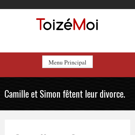
Skip
to
content
Le duo incontournable !
Menu Principal
Camille et Simon fêtent leur divorce.