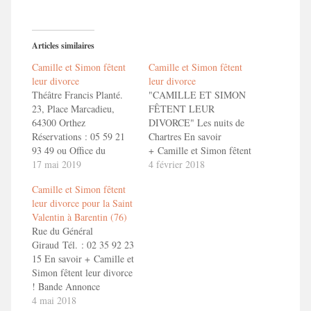
Articles similaires
Camille et Simon fêtent
Camille et Simon fêtent
leur divorce
leur divorce
Théâtre Francis Planté.
"CAMILLE ET SIMON
23, Place Marcadieu,
FÊTENT LEUR
64300 Orthez
DIVORCE" Les nuits de
Réservations : 05 59 21
Chartres En savoir
93 49 ou Office du
+ Camille et Simon fêtent
Tourisme d'Orthez :
17 mai 2019
leur divorce ! Bande
4 février 2018
https://www.coeurdebearn.com/sortir/evenement/theatre-
Annonce ToizéMoi dans
Camille et Simon fêtent
camille-et-simon-fetent-
"Camille et Simon fêtent
leur divorce pour la Saint
leur-divorce-orthez.html
leur divorce"
Valentin à Barentin (76)
En savoir + Camille et
Rue du Général
Simon fêtent leur divorce
Giraud Tél. : 02 35 92 23
! Bande Annonce
15 En savoir + Camille et
ToizéMoi dans "Camille
Simon fêtent leur divorce
et Simon fêtent leur
! Bande Annonce
divorce"
ToizéMoi dans "Camille
4 mai 2018