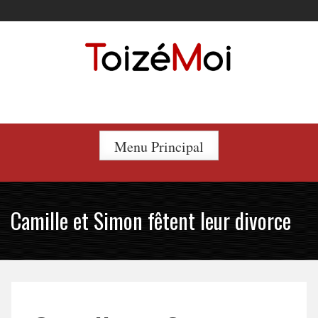
Skip
to
content
Le duo incontournable !
Menu Principal
Camille et Simon fêtent leur divorce