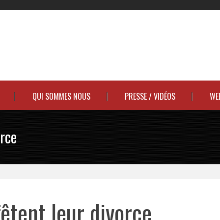
QUI SOMMES NOUS
PRESSE / VIDÉOS
WE
orce
êtent leur divorce