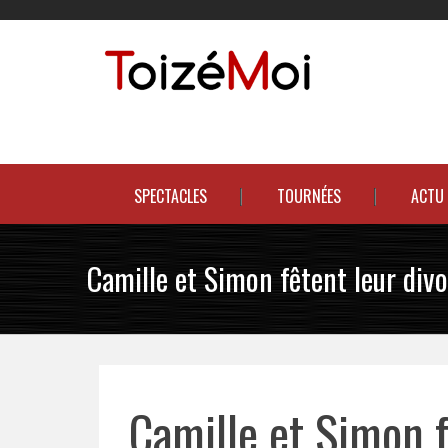
Skip
to
content
Le duo incontournable !
SPECTACLES
TOURNÉES
ACTU
Camille et Simon fêtent leur div
Camille et Simon f