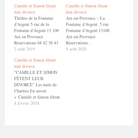
Camille et Simon fêtent
Camille et Simon fêtent
leur divorce
leur divorce
Théâtre de la Fontaine
Aix-en-Provence – La
d’Argent 5 rue de la
Fontaine d’Argent. 5 rue
Fontaine d’Argent 13 100
Fontaine d’Argent 13100
Aix en Provence
Aix-en-Provence
Reservations 04 42 38 43
Réservations :
80
2 août 2019
04.42.38.43.80
9 août 2020
ou https://www.lafontainedargent.com/camille-
https://www.lafontainedargent.com/billett
Camille et Simon fêtent
et-simon-fetent-leur-
du-theatre CAMILLE ET
leur divorce
divorce-du-25-au-29-
SIMON FETENT LEUR
"CAMILLE ET SIMON
mars-2020 CAMILLE
DIVORCEEn savoir
FÊTENT LEUR
ET SIMON FETENT
+ Camille et Simon fêtent
DIVORCE" Les nuits de
LEUR DIVORCEEn
leur divorce !
Chartres En savoir
savoir + Camille et
+ Camille et Simon fêtent
Simon fêtent leur divorce
leur divorce ! Bande
4 février 2018
!
Annonce ToizéMoi dans
"Camille et Simon fêtent
leur divorce"