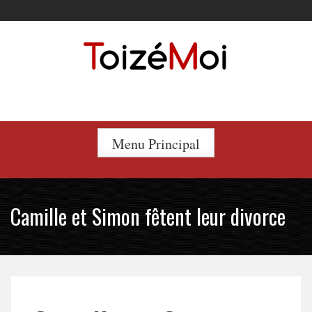
Skip
to
content
Le duo incontournable !
Menu Principal
Camille et Simon fêtent leur divorce