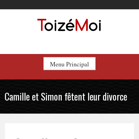
Skip
to
content
Le duo incontournable !
Menu Principal
Camille et Simon fêtent leur divorce