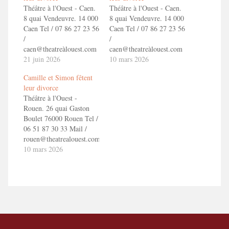
Théâtre à l'Ouest - Caen.
Théâtre à l'Ouest - Caen.
8 quai Vendeuvre. 14 000
8 quai Vendeuvre. 14 000
Caen Tel / 07 86 27 23 56
Caen Tel / 07 86 27 23 56
/
/
caen@theatreàlouest.com
caen@theatreàlouest.com
Reservation :
21 juin 2026
Reservation :
10 mars 2026
https://theatrealouest.com/caen/spectacle/reserver-
https://theatrealouest.com/caen/spectacle/
Camille et Simon fêtent
places/toizemoi-camille-
places/toizemoi-camille-
leur divorce
et-simon-fetent-leur-
et-simon-fetent-leur-
Théâtre à l'Ouest -
divorce En savoir +
divorce En savoir +
Rouen. 26 quai Gaston
Camille et Simon fêtent
Camille et Simon fêtent
Boulet 76000 Rouen Tel /
leur divorce !
leur divorce !
06 51 87 30 33 Mail /
rouen@theatrealouest.com
Reservation :
10 mars 2026
https://theatrealouest.com/caen/spectacle/reserver-
places/toizemoi-camille-
et-simon-fetent-leur-
divorce En savoir +
Camille et Simon fêtent
leur divorce !