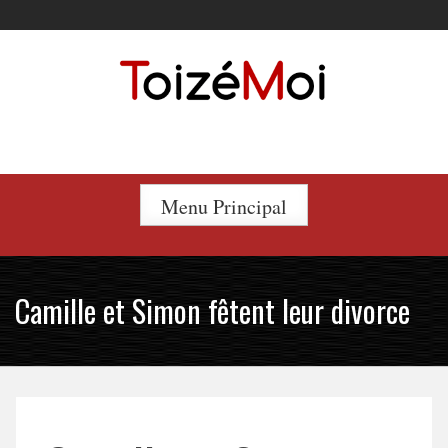
Skip
to
content
Le duo incontournable !
Menu Principal
Camille et Simon fêtent leur divorce