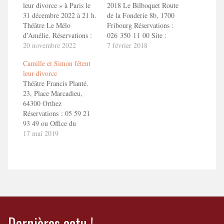
leur divorce » à Paris le
2018 Le Bilboquet Route
31 décembre 2022 à 21 h.
de la Fonderie 8b, 1700
Théâtre Le Mélo
Fribourg Réservations :
d’Amélie. Réservations :
026 350 11 00 Site :
01 40 26 11 11 ou
20 novembre 2022
https://www.lebilboquet.ch/reservations/
7 février 2018
reservations@lemelodamelie.com
En savoir + Camille et
Camille et Simon fêtent
CAMILLE ET SIMON
Simon fêtent leur divorce
leur divorce
FETENT LEUR
! Bande Annonce
Théâtre Francis Planté.
DIVORCEEn savoir
ToizéMoi dans "Camille
23, Place Marcadieu,
+ Camille et Simon fêtent
et Simon fêtent leur
64300 Orthez
leur divorce !
divorce"
Réservations : 05 59 21
93 49 ou Office du
Tourisme d'Orthez :
17 mai 2019
https://www.coeurdebearn.com/sortir/evenement/theatre-
camille-et-simon-fetent-
leur-divorce-orthez.html
En savoir + Camille et
Simon fêtent leur divorce
! Bande Annonce
ToizéMoi dans "Camille
et Simon fêtent leur
Dernières actu !
divorce"