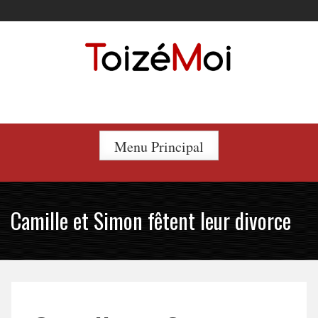
Skip
to
content
Le duo incontournable !
Menu Principal
Camille et Simon fêtent leur divorce