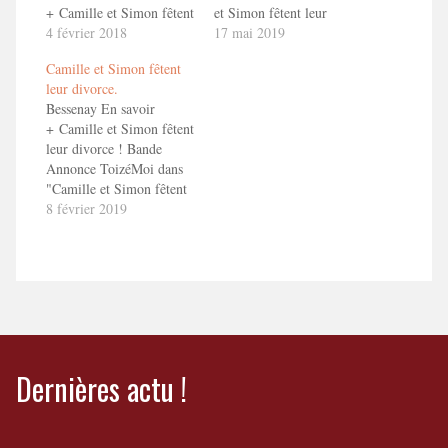
+ Camille et Simon fêtent
et Simon fêtent leur
leur divorce ! Bande
4 février 2018
divorce"
17 mai 2019
Annonce ToizéMoi dans
Camille et Simon fêtent
"Camille et Simon fêtent
leur divorce.
leur divorce"
Bessenay En savoir
+ Camille et Simon fêtent
leur divorce ! Bande
Annonce ToizéMoi dans
"Camille et Simon fêtent
leur divorce"
8 février 2019
Dernières actu !