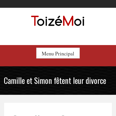
Skip
to
content
Le duo incontournable !
Menu Principal
Camille et Simon fêtent leur divorce