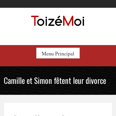
Skip
to
content
Le duo incontournable !
Menu Principal
Camille et Simon fêtent leur divorce