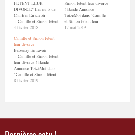
FÊTENT LEUR
Simon fêtent leur divorce
DIVORCE" Les nuits de
! Bande Annonce
Chartres En savoir
ToizéMoi dans "Camille
+ Camille et Simon fêtent
et Simon fêtent leur
leur divorce ! Bande
4 février 2018
divorce"
17 mai 2019
Annonce ToizéMoi dans
Camille et Simon fêtent
"Camille et Simon fêtent
leur divorce.
leur divorce"
Bessenay En savoir
+ Camille et Simon fêtent
leur divorce ! Bande
Annonce ToizéMoi dans
"Camille et Simon fêtent
leur divorce"
8 février 2019
Dernières actu !