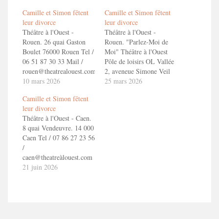
Camille et Simon fêtent
Camille et Simon fêtent
leur divorce
leur divorce
Théâtre à l'Ouest -
Théâtre à l'Ouest -
Rouen. 26 quai Gaston
Rouen. "Parlez-Moi de
Boulet 76000 Rouen Tel /
Moi" Théâtre à l'Ouest
06 51 87 30 33 Mail /
Pôle de loisirs OL Vallée
rouen@theatrealouest.com
2, aveneue Simone Veil
Reservation :
10 mars 2026
69150 Décines Charpieu
25 mars 2026
https://theatrealouest.com/caen/spectacle/reserver-
+33 4 72 73 49 71
Camille et Simon fêtent
places/toizemoi-camille-
lyon@theatrealouest.com
leur divorce
et-simon-fetent-leur-
En savoir + Camille et
Théâtre à l'Ouest - Caen.
divorce En savoir +
Simon fêtent leur divorce
8 quai Vendeuvre. 14 000
Camille et Simon fêtent
!
Caen Tel / 07 86 27 23 56
leur divorce !
/
caen@theatreàlouest.com
Reservation :
21 juin 2026
https://theatrealouest.com/caen/spectacle/reserver-
places/toizemoi-camille-
et-simon-fetent-leur-
divorce En savoir +
Camille et Simon fêtent