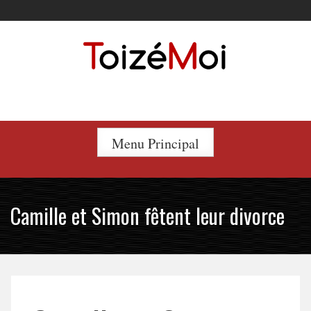
Skip
to
content
Le duo incontournable !
Menu Principal
Camille et Simon fêtent leur divorce