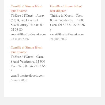
Camille et Simon fêtent
Camille et Simon fêtent
leur divorce
leur divorce
Théâtre à l'Ouest - Auray
Théâtre à l'Ouest - Caen.
(56) 8, rue Lévenant
8 quai Vendeuvre. 14 000
56400 Auray Tél : 06 07
Caen Tel / 07 86 27 23 56
02 58 80
/
auray@theatrealouest.com
caen@theatreàlouest.com
En savoir + Camille et
25 mars 2026
Reservation :
21 juin 2026
Simon fêtent leur divorce
https://theatrealouest.com/caen/spectacle/
Camille et Simon fêtent
!
places/toizemoi-camille-
leur divorce
et-simon-fetent-leur-
Théâtre à l'Ouest - Caen.
divorce En savoir +
8 quai Vendeuvre. 14 000
Camille et Simon fêtent
Caen Tel / 07 86 27 23 56
leur divorce !
/
caen@theatreàlouest.com
Reservation :
4 mars 2026
https://theatrealouest.com/caen/spectacle/reserver-
places/toizemoi-camille-
et-simon-fetent-leur-
divorce En savoir +
Camille et Simon fêtent