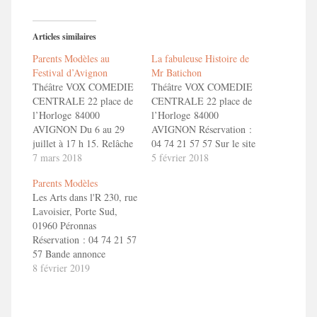
Articles similaires
Parents Modèles au
La fabuleuse Histoire de
Festival d’Avignon
Mr Batichon
Théâtre VOX COMEDIE
Théâtre VOX COMEDIE
CENTRALE 22 place de
CENTRALE 22 place de
l’Horloge 84000
l’Horloge 84000
AVIGNON Du 6 au 29
AVIGNON Réservation :
juillet à 17 h 15. Relâche
04 74 21 57 57 Sur le site
le Mercredi 18 juillet !
7 mars 2018
du théâtre En savoir + La
5 février 2018
Réservation : 04 74 21 57
fabuleuse Histoire de Mr
Parents Modèles
57 Sur le site du théâtre
Batichon Bande Annonce
Les Arts dans l'R 230, rue
Bande annonce ToizéMoi
"La fabuleuse Histoire de
Lavoisier, Porte Sud,
dans PARENTS
Mr Batichon"
01960 Péronnas
MODELES. 1'30" en
Réservation : 04 74 21 57
savoir
57 Bande annonce
plushttp://toizemoi.fr/spectacles/parents-
ToizéMoi dans
8 février 2019
modeles/
PARENTS MODELES.
1'30" en savoir
plushttp://toizemoi.fr/spectacles/parents-