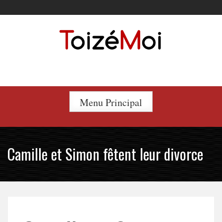
Skip
to
content
Le duo incontournable !
Menu Principal
Camille et Simon fêtent leur divorce