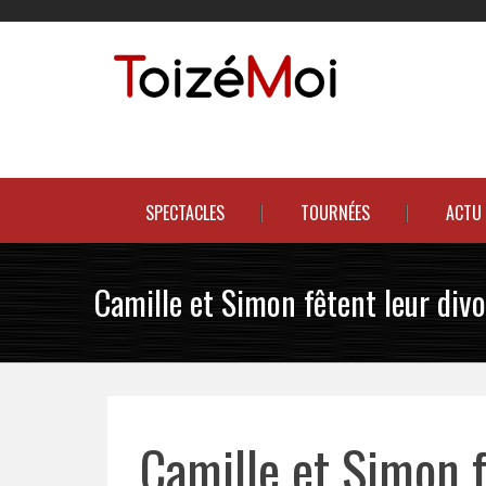
Skip
to
content
Le duo incontournable !
SPECTACLES
TOURNÉES
ACTU
Camille et Simon fêtent leur divo
Camille et Simon f