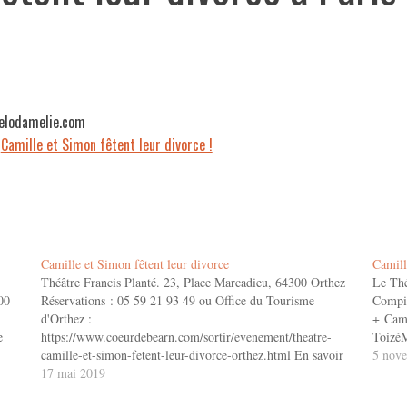
melodamelie.com
+
Camille et Simon fêtent leur divorce !
Camille et Simon fêtent leur divorce
Camill
Théâtre Francis Planté. 23, Place Marcadieu, 64300 Orthez
Le Thé
00
Réservations : 05 59 21 93 49 ou Office du Tourisme
Compiè
d'Orthez :
+ Cami
e
https://www.coeurdebearn.com/sortir/evenement/theatre-
ToizéM
camille-et-simon-fetent-leur-divorce-orthez.html En savoir
5 nov
+ Camille et Simon fêtent leur divorce ! Bande Annonce
17 mai 2019
ToizéMoi dans "Camille et Simon fêtent leur divorce"