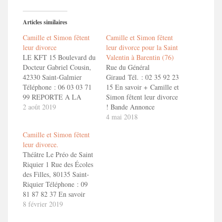
Articles similaires
Camille et Simon fêtent
Camille et Simon fêtent
leur divorce
leur divorce pour la Saint
LE KFT 15 Boulevard du
Valentin à Barentin (76)
Docteur Gabriel Cousin,
Rue du Général
42330 Saint-Galmier
Giraud Tél. : 02 35 92 23
Téléphone : 06 03 03 71
15 En savoir + Camille et
99 REPORTE A LA
Simon fêtent leur divorce
SAISON PROCHAINE !
2 août 2019
! Bande Annonce
CAMILLE ET SIMON
ToizéMoi dans "Camille
4 mai 2018
FETENT LEUR
et Simon fêtent leur
Camille et Simon fêtent
DIVORCEEn savoir
divorce"
leur divorce.
+ Camille et Simon fêtent
Théâtre Le Préo de Saint
leur divorce !
Riquier 1 Rue des Écoles
des Filles, 80135 Saint-
Riquier Téléphone : 09
81 87 82 37 En savoir
+ Camille et Simon fêtent
8 février 2019
leur divorce ! Bande