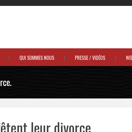
QUI SOMMES NOUS
PRESSE / VIDÉOS
WE
rce.
êtent leur divorce.