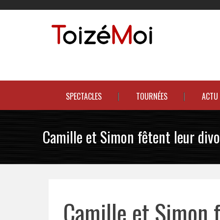
Skip
to
content
Le duo incontournable !
SPECTACLES
TOURNÉES
ACTU
Camille et Simon fêtent leur divo
Camille et Simon f