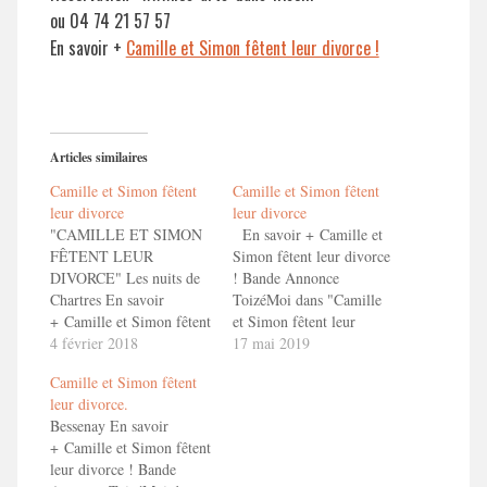
ou 04 74 21 57 57
En savoir +
Camille et Simon fêtent leur divorce !
Articles similaires
Camille et Simon fêtent
Camille et Simon fêtent
leur divorce
leur divorce
"CAMILLE ET SIMON
En savoir + Camille et
FÊTENT LEUR
Simon fêtent leur divorce
DIVORCE" Les nuits de
! Bande Annonce
Chartres En savoir
ToizéMoi dans "Camille
+ Camille et Simon fêtent
et Simon fêtent leur
leur divorce ! Bande
4 février 2018
divorce"
17 mai 2019
Annonce ToizéMoi dans
Camille et Simon fêtent
"Camille et Simon fêtent
leur divorce.
leur divorce"
Bessenay En savoir
+ Camille et Simon fêtent
leur divorce ! Bande