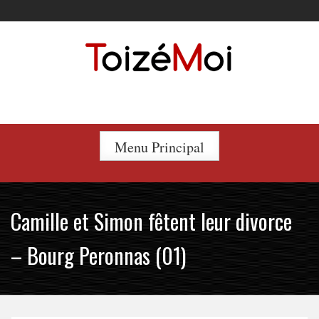
Skip
to
content
Le duo incontournable !
Menu Principal
Camille et Simon fêtent leur divorce
– Bourg Peronnas (01)