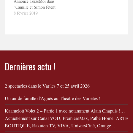
Annonce ToizéMoi dans
"Camille et Simon fêtent
leur divorce"
8 février 2019
Dernières actu !
2 spectacles dans le Var les 7 et 25 avril 2026
Un air de famille d’Agnès au Théâtre des Variétés !
Kaamelott Volet 2 – Partie 1 avec notamment Alain Chapuis !…
Actuellement sur Canal VOD, PremiereMax, Pathé Home, ARTE
BOUTIQUE, Rakuten TV, VIVA, UniversCiné, Orange …