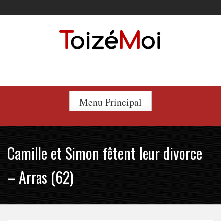
Skip
to
content
Le duo incontournable !
Menu Principal
Camille et Simon fêtent leur divorce
– Arras (62)