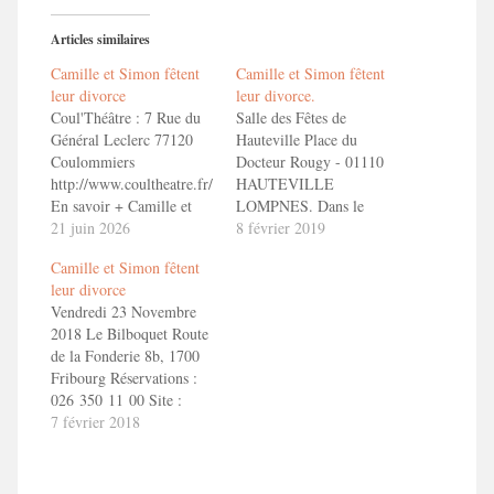
Articles similaires
Camille et Simon fêtent
Camille et Simon fêtent
leur divorce
leur divorce.
Coul'Théâtre : 7 Rue du
Salle des Fêtes de
Général Leclerc 77120
Hauteville Place du
Coulommiers
Docteur Rougy - 01110
http://www.coultheatre.fr/
HAUTEVILLE
En savoir + Camille et
LOMPNES. Dans le
Simon fêtent leur divorce
21 juin 2026
cadre du Festival de
8 février 2019
!
théâtre d'Hauteville-
Camille et Simon fêtent
Lompnes En savoir
leur divorce
+ Camille et Simon fêtent
Vendredi 23 Novembre
leur divorce ! Bande
2018 Le Bilboquet Route
Annonce ToizéMoi dans
de la Fonderie 8b, 1700
"Camille et Simon fêtent
Fribourg Réservations :
leur divorce"
026 350 11 00 Site :
https://www.lebilboquet.ch/reservations/
7 février 2018
En savoir + Camille et
Simon fêtent leur divorce
! Bande Annonce