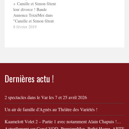
+ Camille et Simon fêtent
leur divorce ! Bande
Annonce ToizéMoi dans
"Camille et Simon fêtent
leur divorce"
8 février 2019
Dernières actu !
2 spectacles dans le Var les 7 et 25 avril 2026
Un air de famille d’Agnès au Théâtre des Variétés !
Kaamelott Volet 2 – Partie 1 avec notamment Alain Chapuis !…
Actuellement sur Canal VOD, PremiereMax, Pathé Home, ARTE