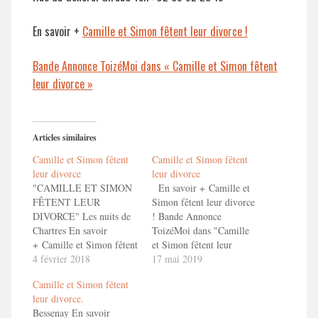
En savoir +
Camille et Simon fêtent leur divorce !
Bande Annonce ToizéMoi dans « Camille et Simon fêtent
leur divorce »
Articles similaires
Camille et Simon fêtent
Camille et Simon fêtent
leur divorce
leur divorce
"CAMILLE ET SIMON
En savoir + Camille et
FÊTENT LEUR
Simon fêtent leur divorce
DIVORCE" Les nuits de
! Bande Annonce
Chartres En savoir
ToizéMoi dans "Camille
+ Camille et Simon fêtent
et Simon fêtent leur
leur divorce ! Bande
4 février 2018
divorce"
17 mai 2019
Annonce ToizéMoi dans
Camille et Simon fêtent
"Camille et Simon fêtent
leur divorce.
leur divorce"
Bessenay En savoir